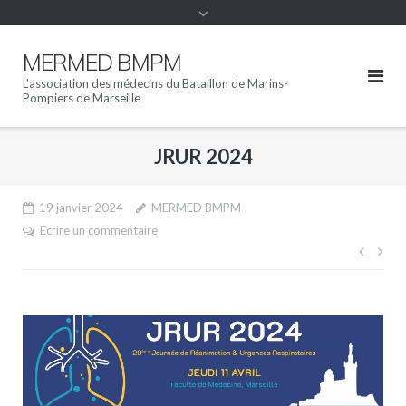
MERMED BMPM
L'association des médecins du Bataillon de Marins-
Pompiers de Marseille
JRUR 2024
19 janvier 2024
MERMED BMPM
Ecrire un commentaire
Navi
de
l’arti