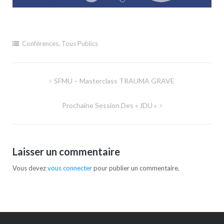
Conférences
,
Tous Publics
Navigation
SFMU – Masterclass TRAUMA GRAVE
de
Prochaine Session Des « JDU »
l’article
Laisser un commentaire
Vous devez
vous connecter
pour publier un commentaire.