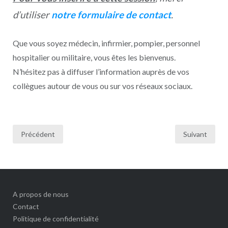
d’utiliser
notre formulaire de contact
.
Que vous soyez médecin, infirmier, pompier, personnel
hospitalier ou militaire, vous êtes les bienvenus.
N’hésitez pas à diffuser l’information auprès de vos
collègues autour de vous ou sur vos réseaux sociaux.
Pagination
Précédent
Suivant
des
publications
A propos de nous
Contact
Politique de confidentialité