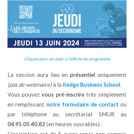
Cliquez pour accéder à l’affiche du programme
La session aura lieu en
présentiel
uniquement
(pas de webinaire)
à la
Kedge Business School
.
Vous pouvez
vous pré-inscrire
très simplement
en remplissant
notre formulaire de contact
ou
par téléphone au secrétariat SMUR au
04.95.05.40.82
(en heures ouvrables).
L’inscription est de 5 euros repas non compris