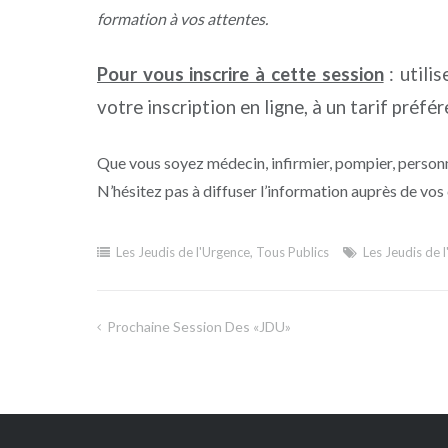
formation à vos attentes.
Pour vous inscrire à cette session
: utili
votre inscription en ligne, à un tarif préfér
Que vous soyez médecin, infirmier, pompier, personne
N’hésitez pas à diffuser l’information auprès de vos
Les Jeudis de l'Urgence
,
Tous Publics
Les Jeudis de 
Prochaine Session Des «JDU»
Navigation
de
l’article