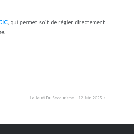
CIC
, qui permet soit de régler directement
me.
Le Jeudi Du Secourisme – 12 Juin 2025