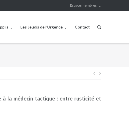
Espace membres
pplis
Les Jeudis de l’Urgence
Contact
Navigation
de
à la médecin tactique : entre rusticité et
l’article