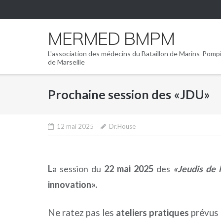
Skip
to
content
MERMED BMPM
L'association des médecins du Bataillon de Marins-Pomp
de Marseille
Prochaine session des «JDU»
12 mai 2025
Dr.House
L
a session du
22 mai 2025
des
«Jeudis de 
innovation».
Ne ratez pas les
ateliers pratiques
prévus l