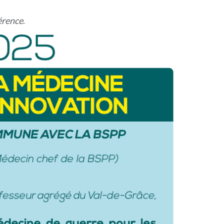
férence
.