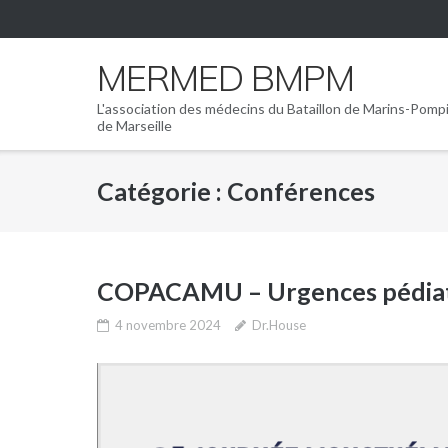
Skip
to
content
MERMED BMPM
L'association des médecins du Bataillon de Marins-Pomp
de Marseille
Catégorie :
Conférences
COPACAMU – Urgences pédiat
4 novembre 2024
Dr.House