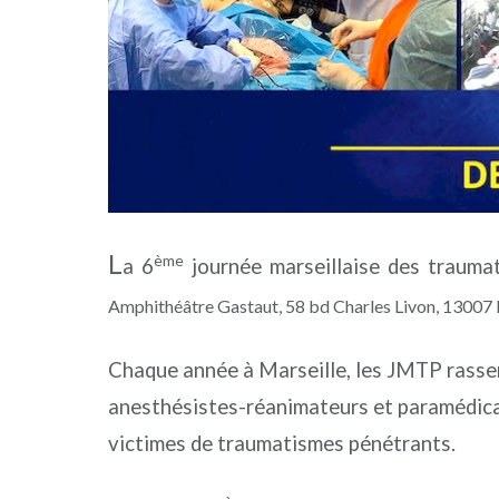
L
ème
a 6
journée marseillaise des trauma
Amphithéâtre Gastaut, 58 bd Charles Livon, 13007 M
Chaque année à Marseille, les JMTP rassemb
anesthésistes-réanimateurs et paramédicaux
victimes de traumatismes pénétrants.