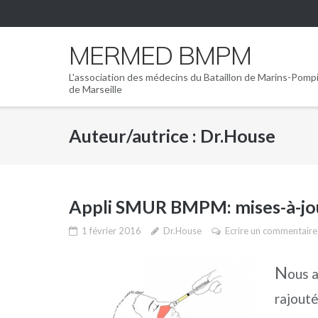
Skip
to
content
MERMED BMPM
L'association des médecins du Bataillon de Marins-Pomp
de Marseille
Auteur/autrice :
Dr.House
Appli SMUR BMPM: mises-à-jour
1 février 2016
Dr.House
Ecrire un commentaire
N
ous a
rajouté