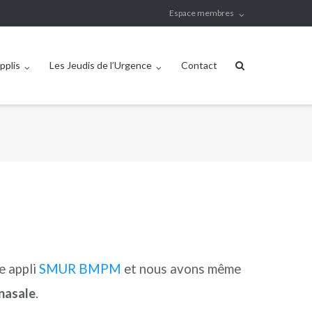
Espace membres
pplis
Les Jeudis de l’Urgence
Contact
e appli
SMUR BMPM
et nous avons même
-nasale
.