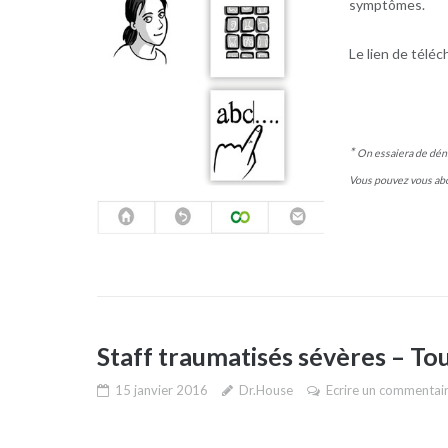
symptômes.
Le lien de télé
*
On essaiera de déni
Vous pouvez vous abo
Staff traumatisés sévères – To
15 janvier 2016
Dr.House
Ecrire un commentai