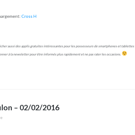
chargement:
Cross H
cher aussi des applis gratuites
intéressantes
pour les possesseurs de smartphones et tablettes 
nner à la newsletter pour être informés plus rapidement et ne pas rater les occasions.
ulon – 02/02/2016
re