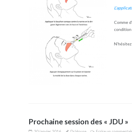
L’applica
Comme d’h
condition
N’hésitez
Prochaine session des « JDU »
30 janvier 2016
Dr.House
Ecrire un commentai